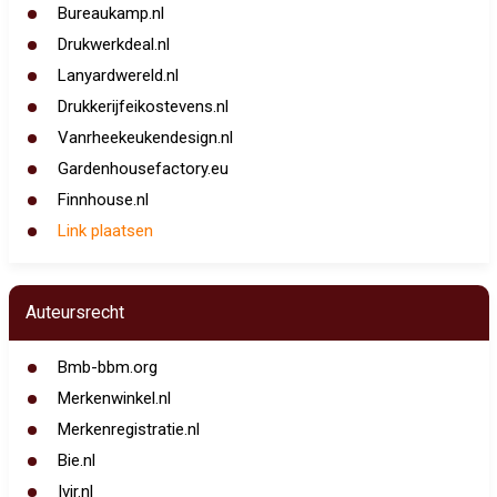
Bureaukamp.nl
Drukwerkdeal.nl
Lanyardwereld.nl
Drukkerijfeikostevens.nl
Vanrheekeukendesign.nl
Gardenhousefactory.eu
Finnhouse.nl
Link plaatsen
Auteursrecht
Bmb-bbm.org
Merkenwinkel.nl
Merkenregistratie.nl
Bie.nl
Ivir.nl